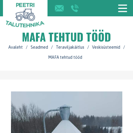
MAFA TEHTUD TÖÖD
Avaleht
/
Seadmed
/
Teraviljakäitlus
/
Veskisüsteemid
/
MAFA tehtud tööd