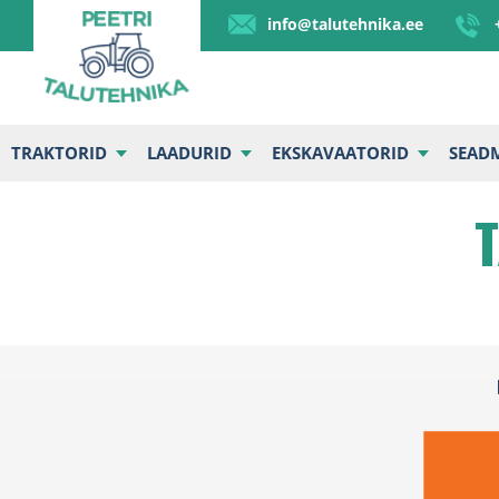
info@talutehnika.ee
TRAKTORID
LAADURID
EKSKAVAATORID
SEAD