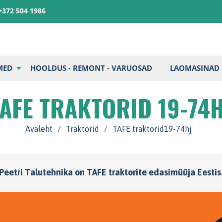
+372 504 1986
MED
HOOLDUS - REMONT - VARUOSAD
LAOMASINAD
TAFE TRAKTORID 19-74H
Avaleht
/
Traktorid
/
TAFE traktorid19-74hj
Peetri Talutehnika on TAFE traktorite edasimüüja Eestis