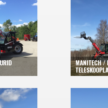
DURID
MANITECH / 
TELESKOOPL