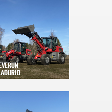
EVERUN
AADURID