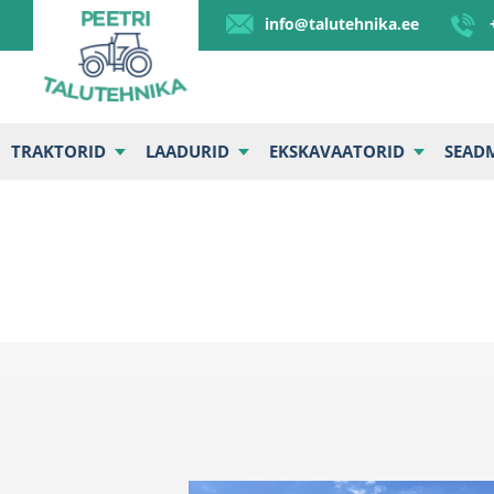
info@talutehnika.ee
TRAKTORID
LAADURID
EKSKAVAATORID
SEAD