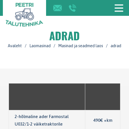
ADRAD
Avaleht
/
Laomasinad
/
Masinad ja seadmed laos
/
adrad
2-hõlmaline ader Farmostal
490€ +km
U032/1-2 väiketraktorile