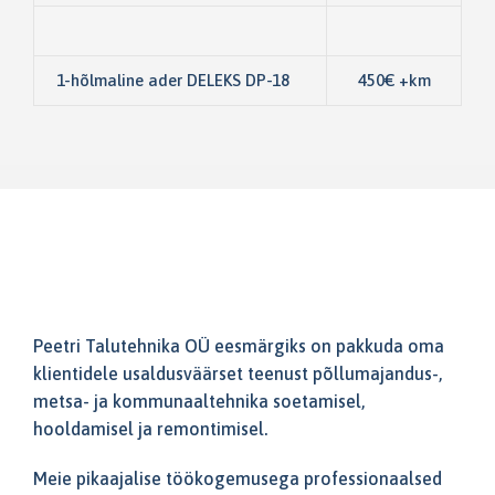
1-hõlmaline ader DELEKS DP-18
450€ +km
Peetri Talutehnika OÜ eesmärgiks on pakkuda oma
klientidele usaldusväärset teenust põllumajandus-,
metsa- ja kommunaaltehnika soetamisel,
hooldamisel ja remontimisel.
Meie pikaajalise töökogemusega professionaalsed