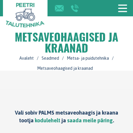
METSAVEOHAAGISED JA
KRAANAD
Avaleht
/
Seadmed
/
Metsa- ja puidutehnika
/
Metsaveohaagised ja kraanad
Vali sobiv PALMS metsaveohaagis ja kraana
tootja
kodulehelt
ja
saada meile päring
.