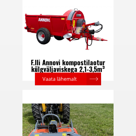
F.lli Annovi kompostilaotur
külgväljaviskega 2,1-3,5m³
Vaata lähemalt