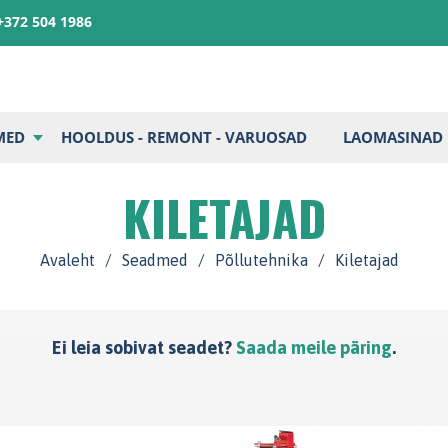
+372 504 1986
MED
HOOLDUS - REMONT - VARUOSAD
LAOMASINAD
KILETAJAD
Avaleht
/
Seadmed
/
Põllutehnika
/
Kiletajad
Ei leia sobivat seadet?
Saada meile päring
.