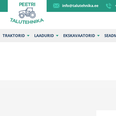
info@talutehnika.ee
TRAKTORID
LAADURID
EKSKAVAATORID
SEAD