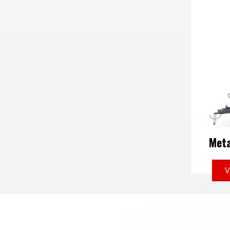
Meta
V