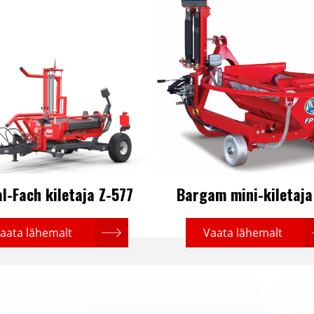
l-Fach kiletaja Z-577
Bargam mini-kiletaja
aata lähemalt
Vaata lähemalt