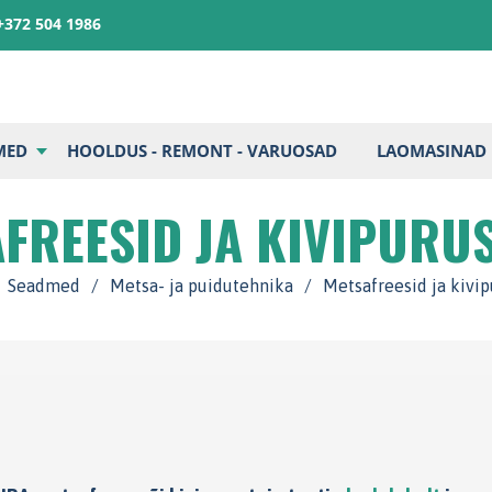
+372 504 1986
MED
HOOLDUS - REMONT - VARUOSAD
LAOMASINAD
FREESID JA KIVIPURU
Seadmed
/
Metsa- ja puidutehnika
/
Metsafreesid ja kivip