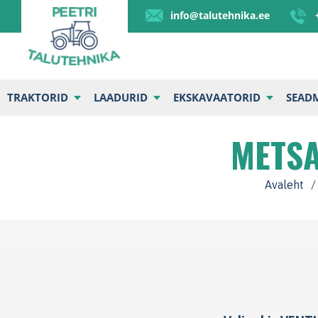
info@talutehnika.ee
TRAKTORID
LAADURID
EKSKAVAATORID
SEAD
METSA
Avaleht
/