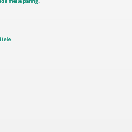
ada meile päring
.
itele