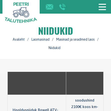
NIIDUKID
Avaleht
/
Laomasinad
/
Masinad ja seadmed laos
/
Niidukid
soodushind
2100€ koos km-
Hooldusniiduk Bowell ATV-