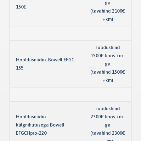
ga
150E
(tavahind 2100€
+km)
soodushind
1500€ koos km-
Hooldusniiduk Bowell EFGC-
ga
155
(tavahind 1500€
+km)
soodushind
Hooldusniiduk
2300€ koos km-
külgnihutusega Bowell
ga
EFGCHpro-220
(tavahind 2300€