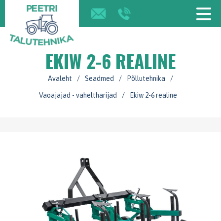
EKIW 2-6 REALINE
Avaleht
/
Seadmed
/
Põllutehnika
/
Vaoajajad - vaheltharijad
/
Ekiw 2-6 realine