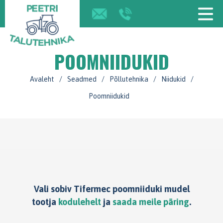
POOMNIIDUKID
Avaleht
/
Seadmed
/
Põllutehnika
/
Niidukid
/
Poomniidukid
Vali sobiv Tifermec poomniiduki mudel
tootja
kodulehelt
ja
saada meile päring
.