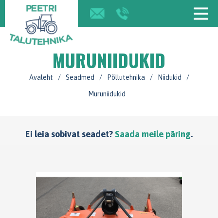
MURUNIIDUKID
Avaleht
/
Seadmed
/
Põllutehnika
/
Niidukid
/
Muruniidukid
Ei leia sobivat seadet?
Saada meile päring
.