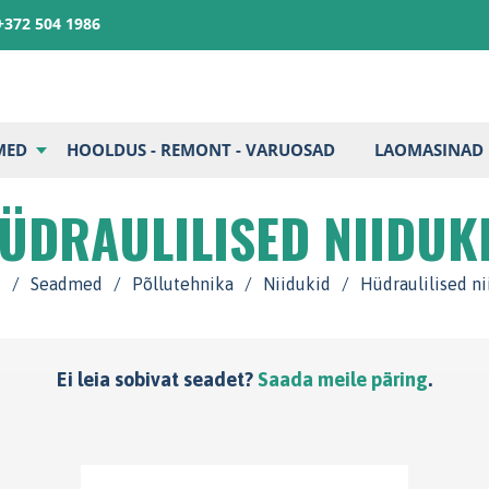
+372 504 1986
MED
HOOLDUS - REMONT - VARUOSAD
LAOMASINAD
ÜDRAULILISED NIIDUK
t
/
Seadmed
/
Põllutehnika
/
Niidukid
/
Hüdraulilised ni
Ei leia sobivat seadet?
Saada meile päring
.