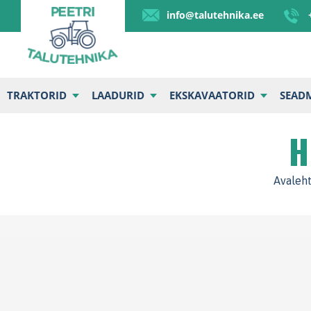
info@talutehnika.ee
TRAKTORID
LAADURID
EKSKAVAATORID
SEAD
H
Avaleh