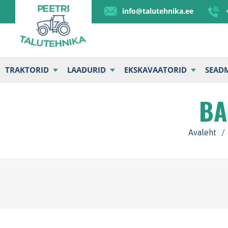
info@talutehnika.ee
TRAKTORID
LAADURID
EKSKAVAATORID
SEAD
BA
Avaleht
/