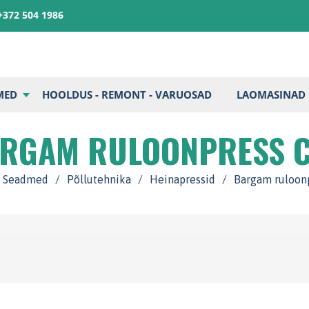
+372 504 1986
MED
HOOLDUS - REMONT - VARUOSAD
LAOMASINAD
RGAM RULOONPRESS 
Seadmed
/
Põllutehnika
/
Heinapressid
/
Bargam ruloon