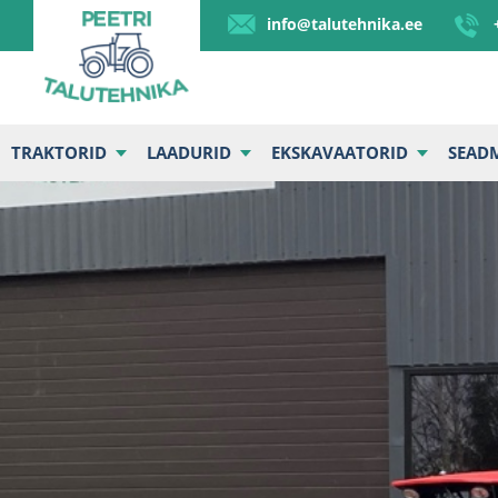
info@talutehnika.ee
TRAKTORID
LAADURID
EKSKAVAATORID
SEAD