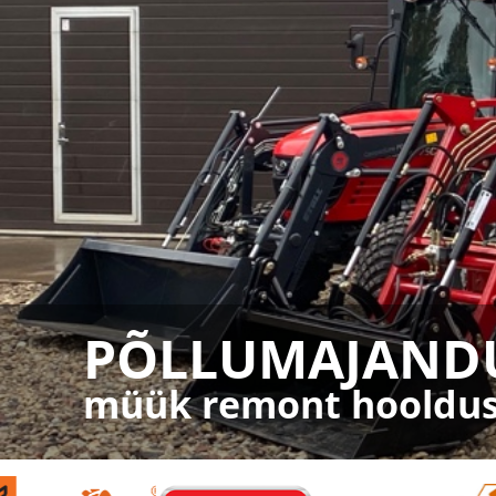
PÕLLUMAJAND
müük remont hooldu